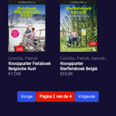
Cornillie, Patrick
Cornillie, Patrick, Hansebout, Kristien
Knooppunter Fietsboek
Knooppunter
Belgische Kust
Bierfietsboek België
€17,99
€25,99
Vorige
Pagina 2 van de 4
Volgende