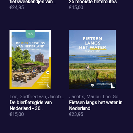
fietsweekendjes van
25 mooiste fietsroutes
België
€24,95
€15,00
Loo, Godfried van, Jacobs, Marlou
Jacobs, Marlou, Loo, Godfried van
De bierfietsgids van
Fietsen langs het water in
Nederland - 30
Nederland
fietsroutes langs
€15,00
€23,95
brouwerijen