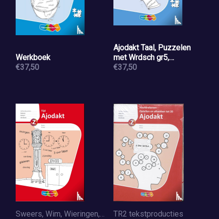
Ajodakt Taal, Puzzelen
Werkboek
met Wrdsch gr5,
€37,50
Werkboek 5 ex
€37,50
Sweers, Wim, Wieringen, Henk van
TR2 tekstproducties