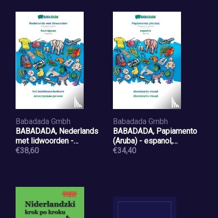
Babadada Gmbh
Babadada Gmbh
BABADADA, Nederlands
BABADADA, Papiamento
met lidwoorden -
(Aruba) - espanol,
Bulgarian (in cyrillic
€38,60
diccionario visual -
€34,40
script), het
diccionario visual
beeldwoordenboek -
visual dictionary (in cyrillic
script)