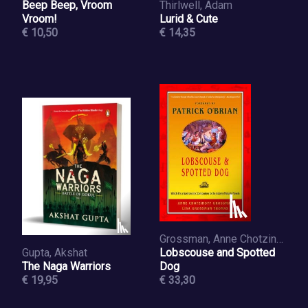
Beep Beep, Vroom
Thirlwell, Adam
Vroom!
Lurid & Cute
€ 10,50
€ 14,35
Grossman, Anne Chotzinoff, Thomas, Lisa Grossman
Gupta, Akshat
Lobscouse and Spotted
The Naga Warriors
Dog
€ 19,95
€ 33,30