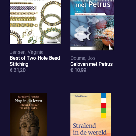
Jensen, Virginia
Best of Two-Hole Bead
Douma, Jos
Stitching
Geloven met Petrus
€ 21,20
€ 10,99