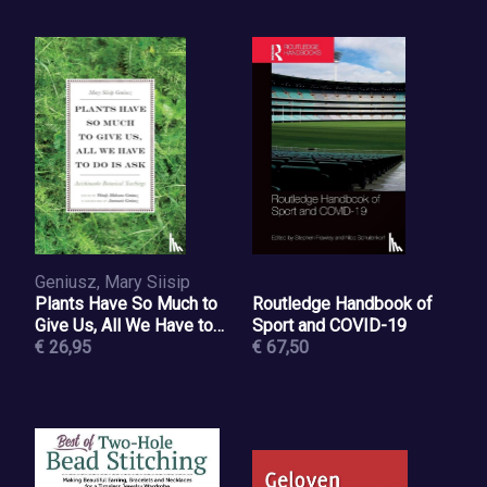
Geniusz, Mary Siisip
Plants Have So Much to
Routledge Handbook of
Give Us, All We Have to
Sport and COVID-19
Do Is Ask
€ 26,95
€ 67,50