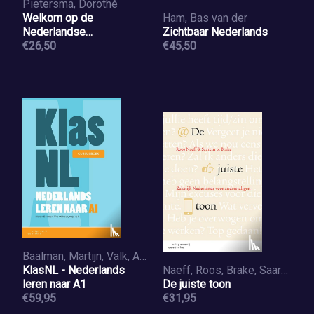
Pietersma, Dorothé
Welkom op de
Ham, Bas van der
Nederlandse
Zichtbaar Nederlands
arbeidsmarkt
€26,50
€45,50
Baalman, Martijn, Valk, Anja, Olijhoek, Vita
KlasNL - Nederlands
Naeff, Roos, Brake, Saarein te
leren naar A1
De juiste toon
€59,95
€31,95