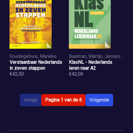
Goedegebure, Marieke
Baalman, Martijn, Jansen, Fouke, Olijhoek, Vita, Valk, Anja
Verstaanbaar Nederlands
KlasNL - Nederlands
in zeven stappen
leren naar A2
€42,50
€42,00
Vorige
Pagina 1 van de 6
Volgende