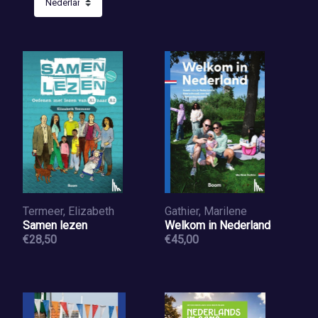
Termeer, Elizabeth
Gathier, Marilene
Samen lezen
Welkom in Nederland
€28,50
€45,00