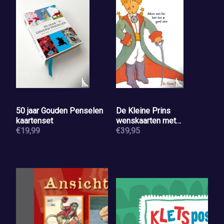
50 jaar Gouden Penselen
De Kleine Prins
kaartenset
wenskaarten met
€19,99
envelop,set 10 ex.assorti
€39,95