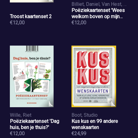
Billiet, Daniel, Van Hest, Jos, Vander Heyden, Gil, Westera, Bette
Poëziekaartenset 'Wees
Troost kaartenset 2
welkom boven op mijn
€12,00
beste hoed'
€12,00
Wille, Riet
Boot, Studio
Poëziekaartenset 'Dag
Kus kus en 99 andere
huis, ben je thuis?'
wenskaarten
€12,00
€24,99