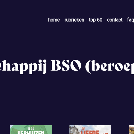
home
rubrieken
top 60
contact
faq
happij BSO (beroe