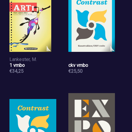
Lankester, M.
1 vmbo
ckv vmbo
€34,25
€25,50