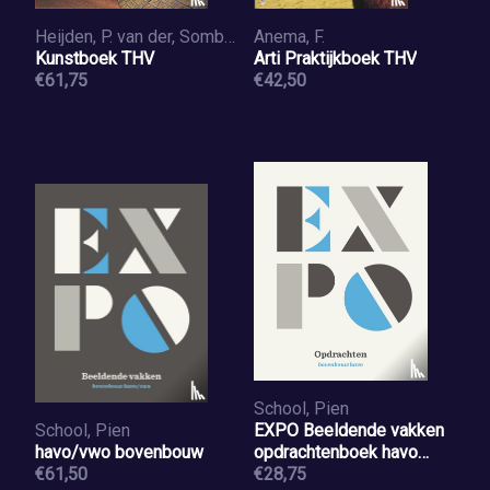
Heijden, P. van der, Sombogaerd, A., Woerkom, V. van
Anema, F.
Kunstboek THV
Arti Praktijkboek THV
€61,75
€42,50
School, Pien
School, Pien
EXPO Beeldende vakken
havo/vwo bovenbouw
opdrachtenboek havo
€61,50
bovenbouw
€28,75