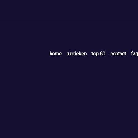
home
rubrieken
top 60
contact
faq