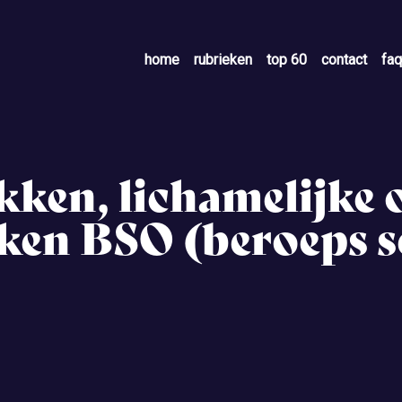
home
rubrieken
top 60
contact
faq
ken, lichamelijke 
ken BSO (beroeps s