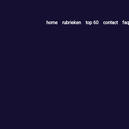
home
rubrieken
top 60
contact
faq