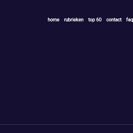
home
rubrieken
top 60
contact
faq