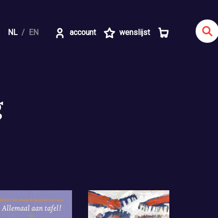
NL
EN
account
wenslijst
g