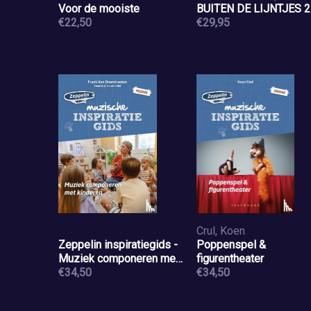
Voor de mooiste
BUITEN DE LIJNTJES 2
€22,50
€29,95
Crul, Koen
Zeppelin inspiratiegids -
Poppenspel &
Muziek componeren met
figurentheater
kinderen
€34,50
€34,50