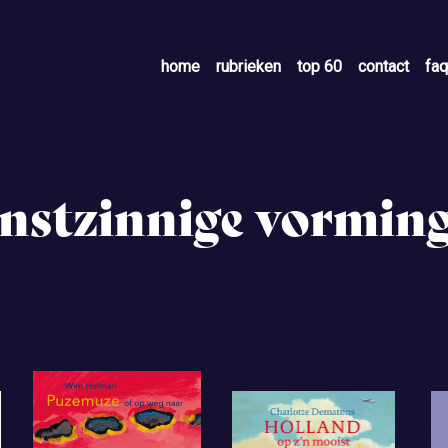
home
rubrieken
top 60
contact
faq
unstzinnige vormin