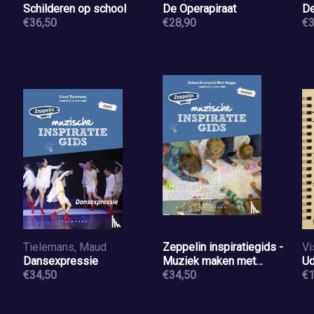
Schilderen op school
De Operapiraat
De
€36,50
€28,90
€3
Tielemans, Maud
Zeppelin inspiratiegids -
Vi
Dansexpressie
Muziek maken met
Ud
€34,50
grafische partituren
€34,50
€1