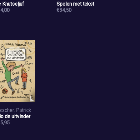
 Knutseljuf
Spelen met tekst
4,00
€34,50
sscher, Patrick
o de uitvinder
5,95