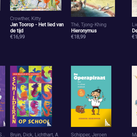
Crowther, Kitty
Jan Toorop - Het lied van
Thé, Tjong-Khing
Li
de tijd
Hieronymus
De
€16,99
€18,99
€1
Lefébure, Li, Buijsman, Stefani
Bruin, Dick, Lichthart, A.
Schipper, Jeroen
Ma