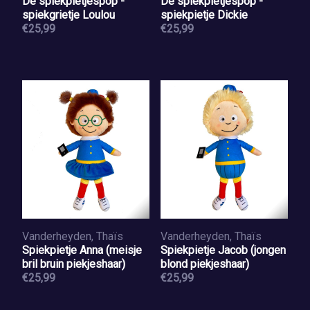
De spiekpietjespop -
De spiekpietjespop -
spiekgrietje Loulou
spiekpietje Dickie
€25,99
€25,99
Vanderheyden, Thaïs
Vanderheyden, Thaïs
Spiekpietje Anna (meisje
Spiekpietje Jacob (jongen
bril bruin piekjeshaar)
blond piekjeshaar)
€25,99
€25,99