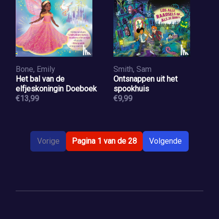
Bone, Emily
Smith, Sam
Het bal van de
Ontsnappen uit het
elfjeskoningin Doeboek
spookhuis
€13,99
€9,99
Vorige
Pagina 1 van de 28
Volgende