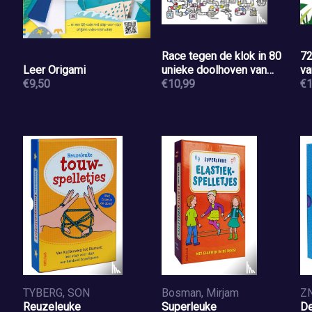
Race tegen de klok in 80
72
Leer Origami
unieke doolhoven van
va
€9,50
makkelijk naar moeilijk
€10,99
mo
€1
TYBERG, SON
Bosman, Mirjam
Z
Reuzeleuke
Superleuke
De