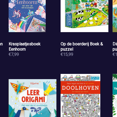
en
Krasplaatjesboek
Op de boerderij Boek &
Di
Eenhoorn
puzzel
pu
€7,99
€15,99
€1