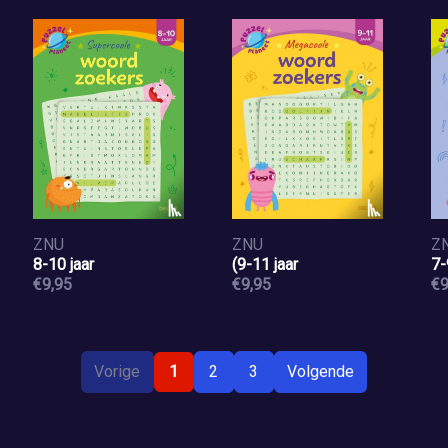
ZNU
ZNU
Z
8-10 jaar
(9-11 jaar
7-
€9,95
€9,95
€9
Vorige
1
2
3
Volgende