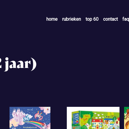
home
rubrieken
top 60
contact
faq
 jaar)