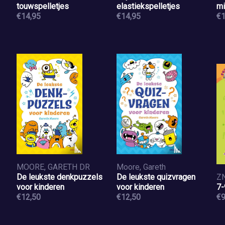
touwspelletjes
elastiekspelletjes
mi
€14,95
€14,95
€1
MOORE, GARETH DR
Moore, Gareth
De leukste denkpuzzels
De leukste quizvragen
Z
voor kinderen
voor kinderen
7-
€12,50
€12,50
€9