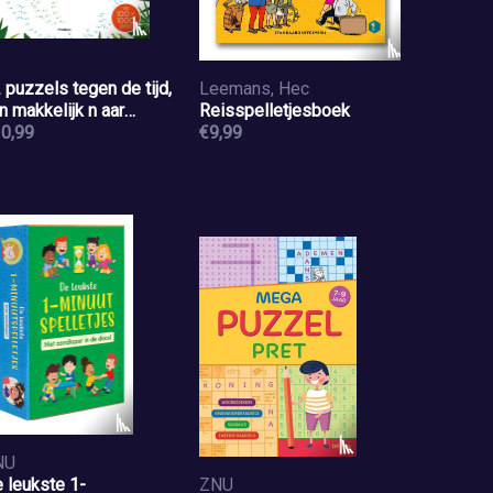
 puzzels tegen de tijd,
Leemans, Hec
n makkelijk n aar
Reisspelletjesboek
eilijk!
0,99
€9,99
NU
 leukste 1-
ZNU