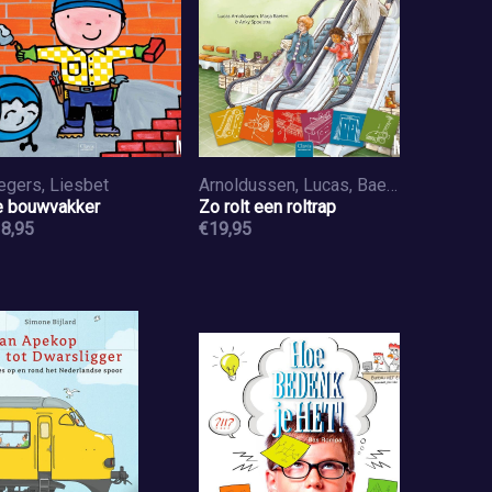
egers, Liesbet
Arnoldussen, Lucas, Baeten, Marja
 bouwvakker
Zo rolt een roltrap
8,95
€19,95