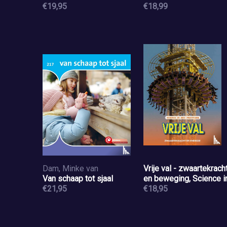
€19,95
€18,99
Dam, Minke van
Vrije val - zwaartekrach
Van schaap tot sjaal
en beweging, Science i
€21,95
het pretpark
€18,95