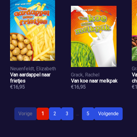
Neuenfeldt, Elizabeth
Gr
Van aardappel naar
Grack, Rachel
Va
frietjes
Van koe naar melkpak
ch
€16,95
€16,95
€1
Vorige
1
2
3
...
5
Volgende