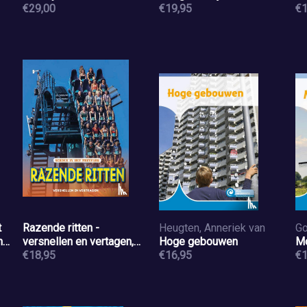
€29,00
€19,95
€1
t
Razende ritten -
Heugten, Anneriek van
Go
n
versnellen en vertagen,
Hoge gebouwen
M
Science in het pretpark
€18,95
€16,95
€1