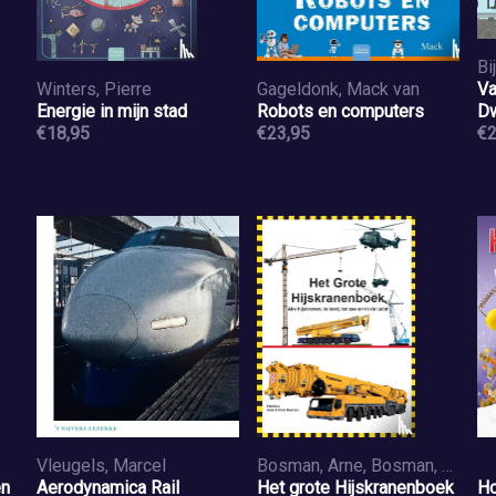
Bi
Winters, Pierre
Gageldonk, Mack van
Va
Energie in mijn stad
Robots en computers
Dw
€18,95
€23,95
€2
Vleugels, Marcel
Bosman, Arne, Bosman, Peter
en
Aerodynamica Rail
Het grote Hijskranenboek
Ho