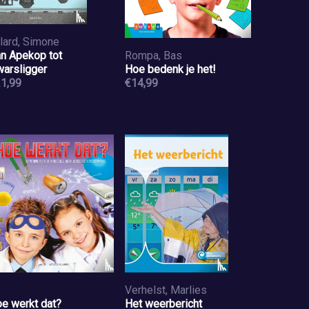
jlard, Simone
n Apekop tot
Rompa, Bas
arsligger
Hoe bedenk je het!
1,99
€14,99
Verhelst, Marlies
e werkt dat?
Het weerbericht