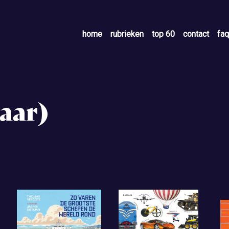
home
rubrieken
top 60
contact
faq
jaar)