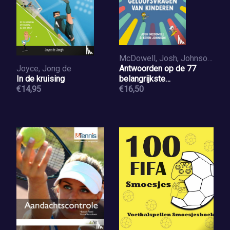
McDowell, Josh, Johnson, Kevin
Joyce, Jong de
Antwoorden op de 77
In de kruising
belangrijkste
€14,95
geloofsvragen van
€16,50
kinderen