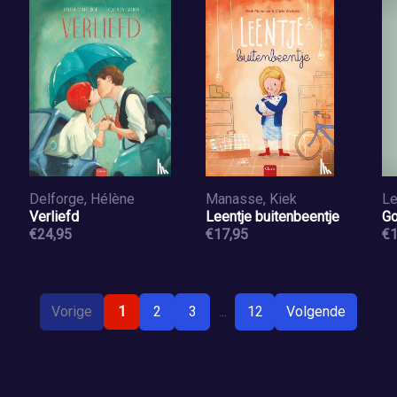
Delforge, Hélène
Manasse, Kiek
Le
Verliefd
Leentje buitenbeentje
Go
€24,95
€17,95
€1
Vorige
1
2
3
...
12
Volgende