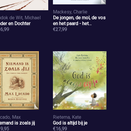
Mackesy, Charlie
dok de Wit, Michael
De jongen, de mol, de vos
der en Dochter
en het paard - het
6,99
geanimeerde verhaal
€27,99
cado, Max
Rietema, Kate
emand is zoals jij
God is altijd bij je
9,95
€16,99