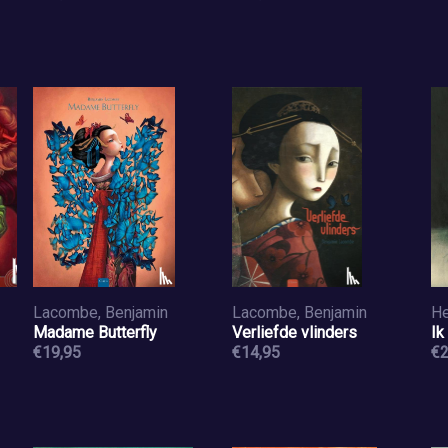
Lacombe, Benjamin
Lacombe, Benjamin
He
Madame Butterfly
Verliefde vlinders
Ik
€19,95
€14,95
€2