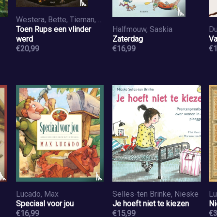
Westera, Bette, Tieman, Naomi
Toen Rups een vlinder
Halfmouw, Saskia
Du
werd
Zaterdag
Va
€20,99
€16,99
€1
Lucado, Max
Selles-ten Brinke, Nieske
Lu
Speciaal voor jou
Je hoeft niet te kiezen
Ni
€16,99
€15,99
€3