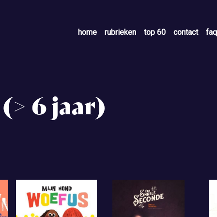
home
rubrieken
top 60
contact
faq
> 6 jaar)