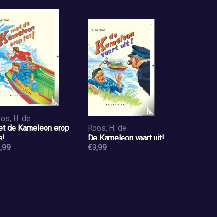
os, H. de
t de Kameleon erop
Roos, H. de
s!
De Kameleon vaart uit!
,99
€9,99