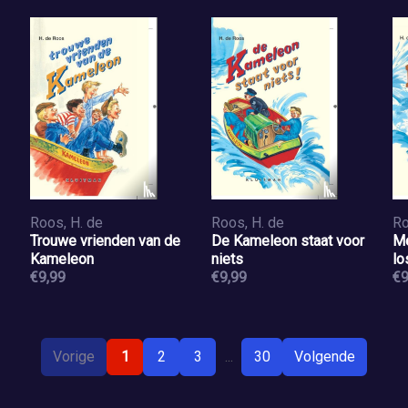
Roos, H. de
Roos, H. de
Ro
Trouwe vrienden van de
De Kameleon staat voor
Me
Kameleon
niets
lo
€9,99
€9,99
€9
Vorige
1
2
3
...
30
Volgende