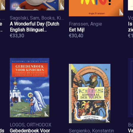
Admont, Shelley, Books, Kidkiddos
Sagolski, Sam, Books, Kidkiddos
Vo
e
A Wonderful Day (Dutch
Franssen, Angie
Is
English Bilingual
Eet Mij!
zi
Children's Book)
€33,30
€30,40
€1
LOGOS, ORTHODOX
Bo
ds
Gebedenboek Voor
Sergienko, Konstantin
Va