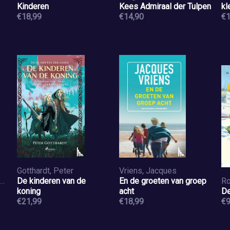
Kinderen
Kees Admiraal der Tulpen
kl
€18,99
€14,90
va
€1
1-
Gotthardt, Peter
Vriens, Jacques
erson, James, Dembowski, Jill
De kinderen van de
En de groeten van groep
Ro
koning
acht
De
€21,99
€18,99
€9