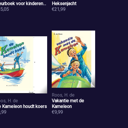
eurboek voor kinderen
Heksenjacht
naf 5 jaar - Getallen van
5,05
€21,99
50
Roos, H. de
os, H. de
Vakantie met de
 Kameleon houdt koers
Kameleon
,99
€9,99