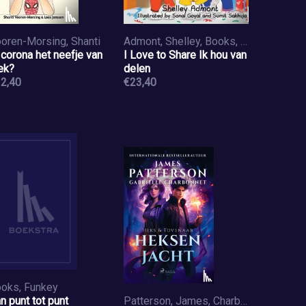
oren-Morsing, Shanti
Admont, Shelley, Books, Kidkiddos
 corona het neefje van
I Love to Share Ik hou van
ek?
delen
2,40
€23,40
oks, Funkey
n punt tot punt
Patterson, James, Charbonnet, Gabrielle