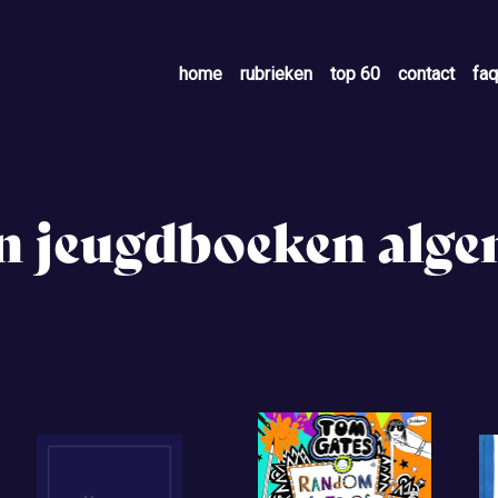
home
rubrieken
top 60
contact
faq
en jeugdboeken alg