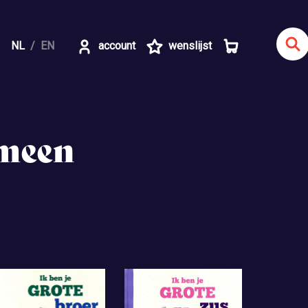
NL
EN
account
wenslijst
emeen