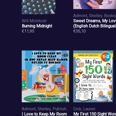
Will McIntosh
Sweet Dreams, My Lov
Burning Midnight
(English Dutch Bilingual
€11,95
Book for Kids)
€36,10
Admont, Shelley, Publishing, S a
Dick, Lauren
I Love to Keep My Room
My First 150 Sight Wor