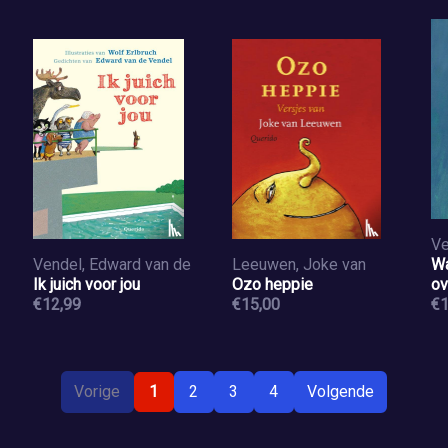
Ve
Vendel, Edward van de
Leeuwen, Joke van
Wa
Ik juich voor jou
Ozo heppie
ov
€12,99
€15,00
st
€1
Vorige
1
2
3
4
Volgende