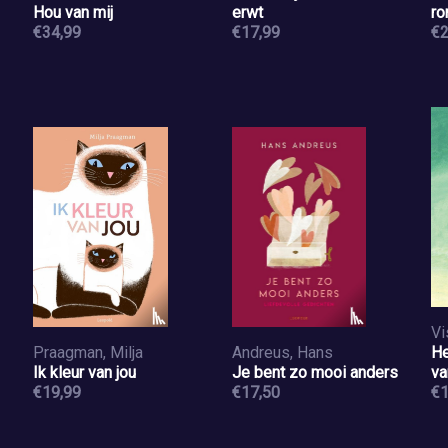
Hou van mij
erwt
ro
€34,99
€17,99
€2
Vi
Praagman, Milja
Andreus, Hans
He
Ik kleur van jou
Je bent zo mooi anders
va
€19,99
€17,50
€1