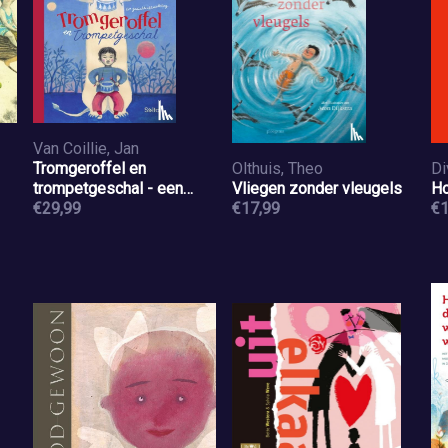
Van Coillie, Jan
Tromgeroffel en
Olthuis, Theo
Di
trompetgeschal - een
Vliegen zonder vleugels
Ho
gedichtenbloemlezing
€29,99
€17,99
€1