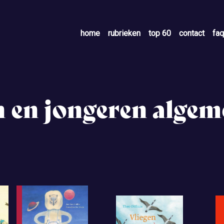
home
rubrieken
top 60
contact
faq
n en jongeren alge