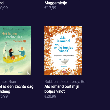
nd
Muggemietje
0,99
€17,99
sser, Rian
Robben, Jaap, Leroy, Benjamin
t is een zachte dag
Als iemand ooit mijn
ndaag
botjes vindt
5,99
€20,99