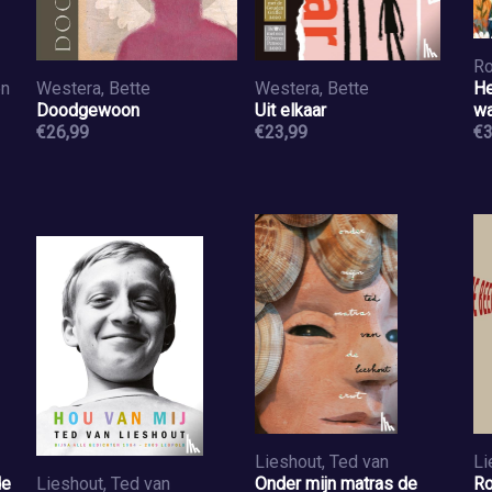
Ro
en
Westera, Bette
Westera, Bette
He
Doodgewoon
Uit elkaar
wa
€26,99
€23,99
€3
Lieshout, Ted van
Li
de
Lieshout, Ted van
Onder mijn matras de
Ro