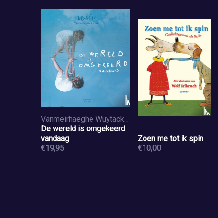
Vanmeirhaeghe Wuytack, Edain
De wereld is omgekeerd
vandaag
Zoen me tot ik spin
€19,95
€10,00