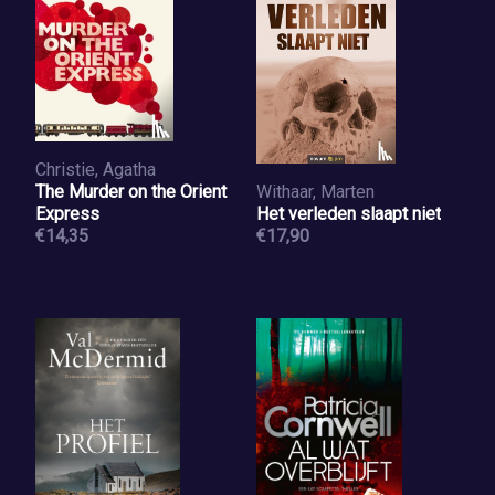
Christie, Agatha
The Murder on the Orient
Withaar, Marten
Express
Het verleden slaapt niet
€14,35
€17,90