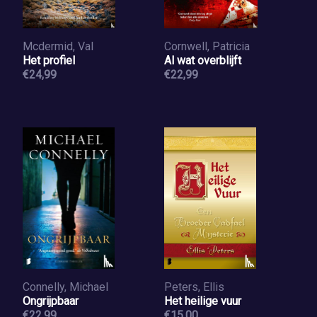
Mcdermid, Val
Cornwell, Patricia
Het profiel
Al wat overblijft
€24,99
€22,99
Connelly, Michael
Peters, Ellis
Ongrijpbaar
Het heilige vuur
€22,99
€15,00