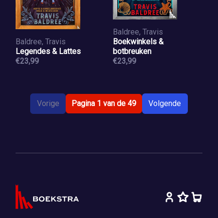
Baldree, Travis
Baldree, Travis
Boekwinkels &
Legendes & Lattes
botbreuken
€23,99
€23,99
Vorige
Pagina 1 van de 49
Volgende