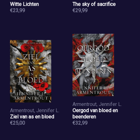
Witte Lichten
The sky of sacrifice
€23,99
€29,99
Armentrout, Jennifer L.
Armentrout, Jennifer L.
Oergod van bloed en
Ziel van as en bloed
beenderen
€25,00
€32,99