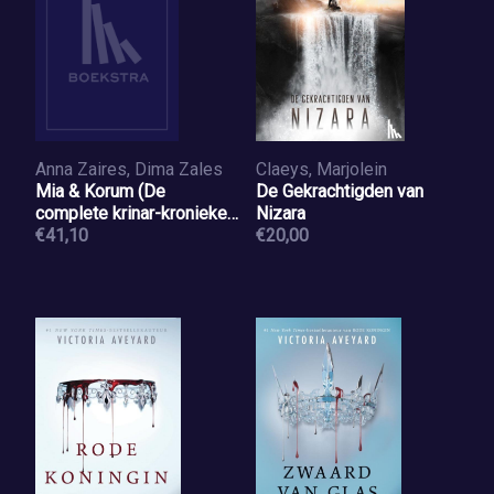
Anna Zaires, Dima Zales
Claeys, Marjolein
Mia & Korum (De
De Gekrachtigden van
complete krinar-kronieken
Nizara
trilogie)
€41,10
€20,00