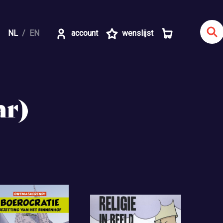
NL
EN
account
wenslijst
ar)