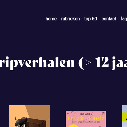
home
rubrieken
top 60
contact
faq
ripverhalen (> 12 ja