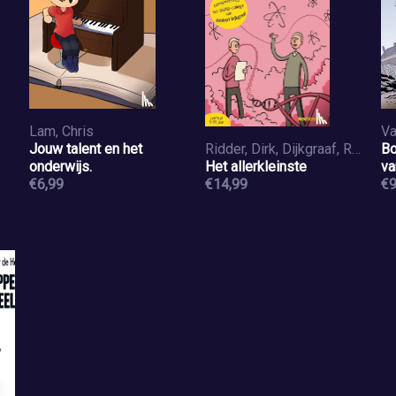
Lam, Chris
Va
Jouw talent en het
Ridder, Dirk, Dijkgraaf, Robbert
Bo
onderwijs.
Het allerkleinste
va
€6,99
€14,99
€9