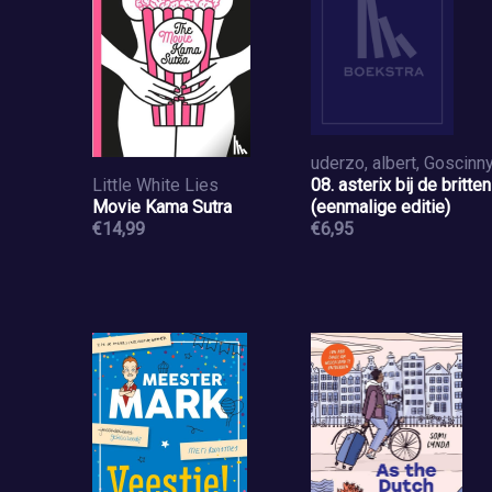
Little White Lies
08. asterix bij de britten
Movie Kama Sutra
(eenmalige editie)
€14,99
€6,95