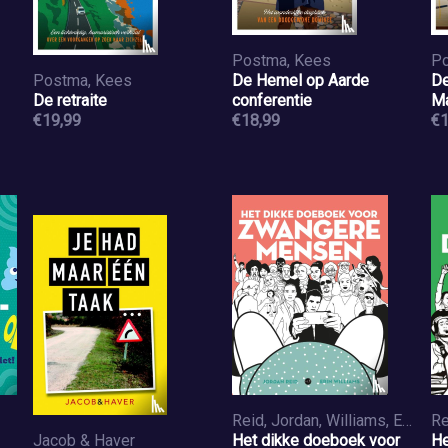
Postma, Kees
Po
Postma, Kees
De Hemel op Aarde
De
De retraite
conferentie
Ma
€19,99
€18,99
€1
Reid, Jordan, Williams, Erin
Re
Jacob & Haver
Het dikke doeboek voor
He