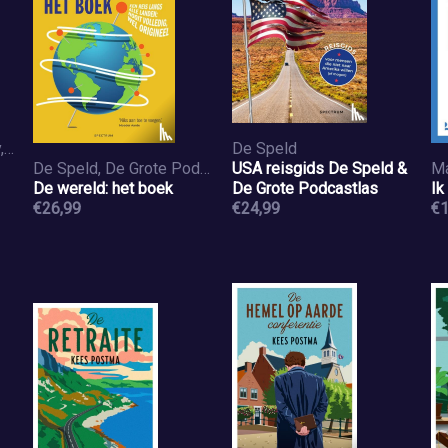
uderzo, albert, Goscinny, rené
De Speld
De Speld, De Grote Podcastlas
USA reisgids De Speld &
M
De wereld: het boek
De Grote Podcastlas
Ik
€26,99
€24,99
€1