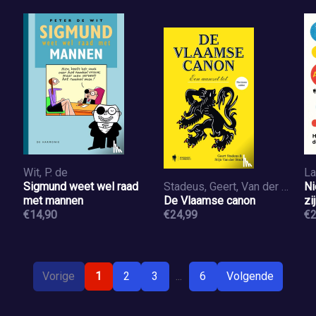
Wit, P. de
La
Sigmund weet wel raad
Stadeus, Geert, Van der Stockt, Stijn
Ni
met mannen
De Vlaamse canon
zi
€14,90
€24,99
€2
Vorige
1
2
3
...
6
Volgende