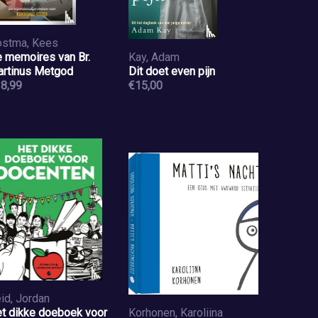
stma, Kees
 memoires van Br.
Kay, Adam
rtinus Metgod
Dit doet even pijn
8,99
€15,00
id, Jordan
t dikke doeboek voor
Korhonen, Karoliina