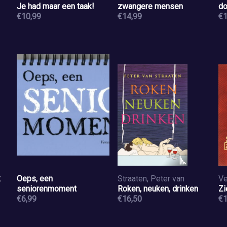
Je had maar een taak!
zwangere mensen
do
€10,99
€14,99
€1
k
Oeps, een
Straaten, Peter van
Ve
seniorenmoment
Roken, neuken, drinken
Zi
€6,99
€16,50
€1