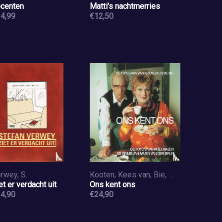
centen
Matti's nachtmerries
4,99
€12,50
rwey, S.
Kooten, Kees van, Bie, Wim de
et er verdacht uit
Ons kent ons
4,90
€24,90