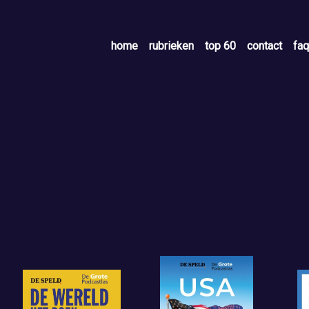
home
rubrieken
top 60
contact
faq