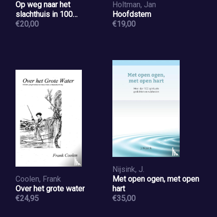
Op weg naar het
Holtman, Jan
slachthuis in 100
Hoofdstem
gedichten
€20,00
€19,00
Nijsink, J.
Coolen, Frank
Met open ogen, met open
Over het grote water
hart
€24,95
€35,00