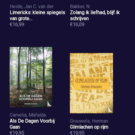
Heide, Jan C. van der
Bakker, N.
Limericks: kleine spiegels
Zolang ik liefhad, blijf ik
van grote
schrijven
eigenaardigheden
€16,99
€16,09
Camelia, Mafalda
Als De Dagen Voorbij
Grouwels, Herman
Gaan
Glimlachen op rijm
€19,95
€19,95