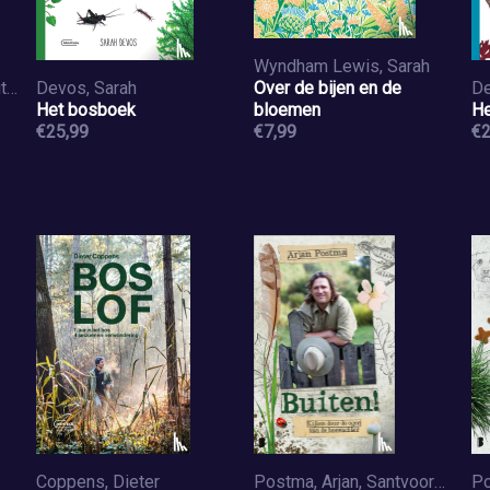
Wyndham Lewis, Sarah
Attenborough, David, Butfield, Colin
Devos, Sarah
Over de bijen en de
De
Het bosboek
bloemen
He
€25,99
€7,99
€2
Coppens, Dieter
Postma, Arjan, Santvoord, Koen van