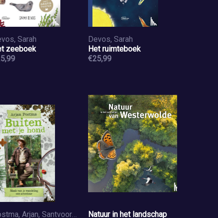
vos, Sarah
Devos, Sarah
t zeeboek
Het ruimteboek
5,99
€25,99
Postma, Arjan, Santvoord, Koen van
Natuur in het landschap