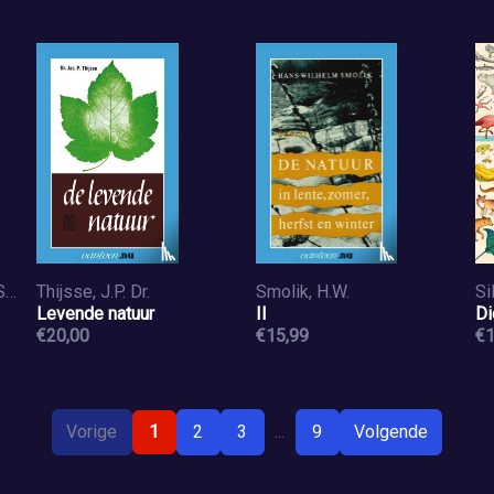
Smolik, Hans-Wilhelm, Sluiters, J.E.
Thijsse, J.P. Dr.
Smolik, H.W.
Levende natuur
II
Di
€20,00
€15,99
€1
Vorige
1
2
3
...
9
Volgende