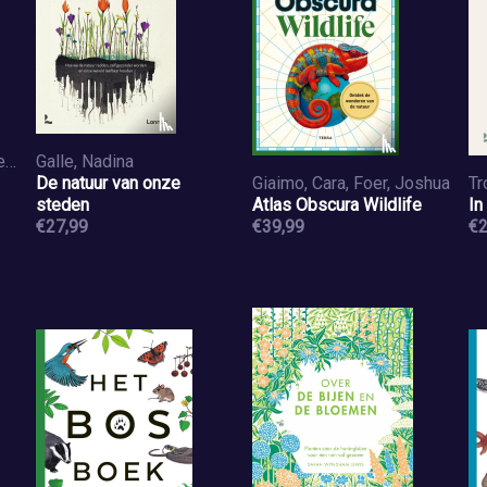
Embrechts, Anika, Jansen, Petra, Wolters, Horst
Galle, Nadina
De natuur van onze
Giaimo, Cara, Foer, Joshua
Tr
steden
Atlas Obscura Wildlife
In
€27,99
€39,99
€2