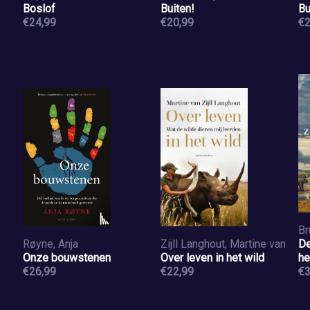
Boslof
Buiten!
Bu
€24,99
€20,99
€2
Br
Røyne, Anja
Zijll Langhout, Martine van
De
Onze bouwstenen
Over leven in het wild
he
€26,99
€22,99
zo
€3