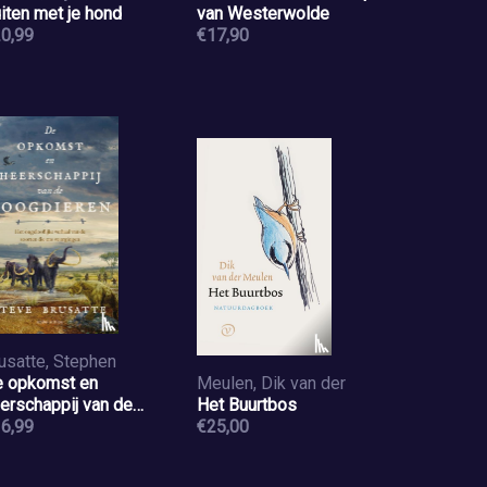
iten met je hond
van Westerwolde
0,99
€17,90
usatte, Stephen
 opkomst en
Meulen, Dik van der
erschappij van de
Het Buurtbos
ogdieren
6,99
€25,00