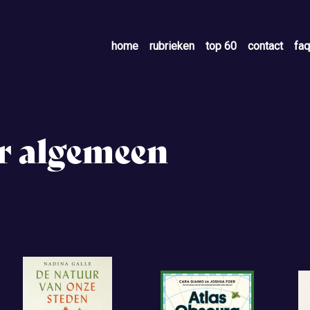
home
rubrieken
top 60
contact
faq
r algemeen