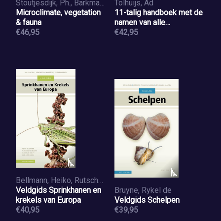
Stoutjesdijk, Ph., Barkman, J.J.
Tolhuijs, Ad
Microclimate, vegetation
11-talig handboek met de
& fauna
namen van alle
€46,95
Holarctische vogels
€42,95
Bellmann, Heiko, Rutschmann, Florin, Roesti, Christian, Hochkirch, Axel
Veldgids Sprinkhanen en
Bruyne, Rykel de
krekels van Europa
Veldgids Schelpen
€40,95
€39,95