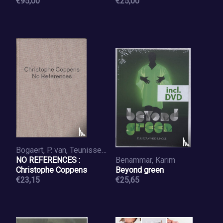
€95,00
€25,00
Bogaert, P. van, Teunissen, J.
NO REFERENCES :
Benammar, Karim
Christophe Coppens
Beyond green
€23,15
€25,65