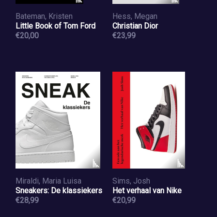
Bateman, Kristen
Hess, Megan
Little Book of Tom Ford
Christian Dior
€20,00
€23,99
Miraldi, Maria Luisa
Sims, Josh
Sneakers: De klassiekers
Het verhaal van Nike
€28,99
€20,99