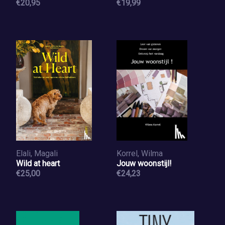
€20,95
€19,99
Elali, Magali
Korrel, Wilma
Wild at heart
Jouw woonstijl!
€25,00
€24,23