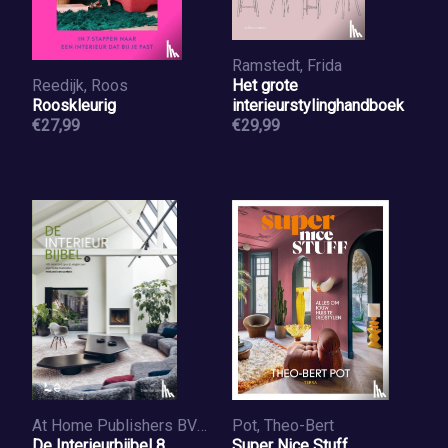
Ramstedt, Frida
Reedijk, Roos
Het grote
Rooskleurig
interieurstylinghandboek
€27,99
€29,99
At Home Publishers BVBA
Pot, Theo-Bert
De Interieurbijbel 8
Super Nice Stuff