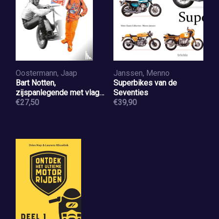
Oostermann, Jaap
Janssen, Menno
Bart Notten,
Superbikes van de
zijspanlegende met vlag
Seventies
& klompen
€27,50
€39,90