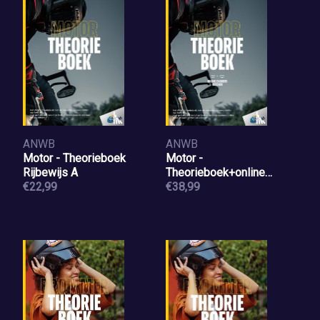
ANWB
ANWB
Motor - Theorieboek
Motor -
Rijbewijs A
Theorieboek+online
€22,99
examens oefenen
€38,99
Rijbewijs A