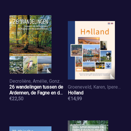
Decrolière, Amélie, Gonze, Maxime, Collette, Martin
26 wandelingen tussen de
Groeneveld, Karen, Iperen, Saskia van, Koster, Joyce, Zwaan, Nelly de
Ardennen, de Fagne en de
Holland
Calestienne
€22,50
€14,99