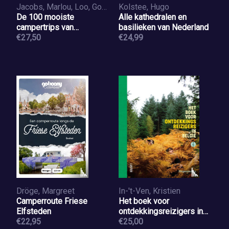
Jacobs, Marlou, Loo, Godfried van
Kolstee, Hugo
De 100 mooiste
Alle kathedralen en
campertrips van
basilieken van Nederland
Nederland & België
€27,50
€24,99
Dröge, Margreet
In-'t-Ven, Kristien
Camperroute Friese
Het boek voor
Elfsteden
ontdekkingsreizigers in
€22,95
België
€25,00