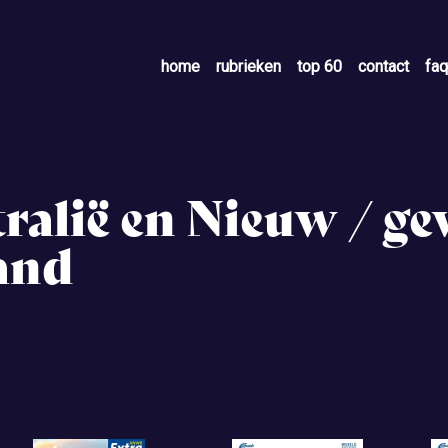
home
rubrieken
top 60
contact
faq
ralië en Nieuw / ge
and