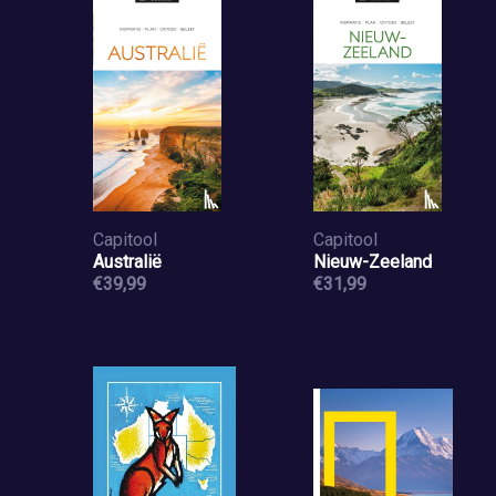
Capitool
Capitool
Australië
Nieuw-Zeeland
€39,99
€31,99