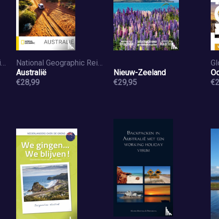
National Geographic Reisgids
National Geographic Reisgids
Gl
Australië
Nieuw-Zeeland
Oo
€28,99
€29,95
€2