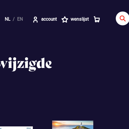
NL
EN
account
wenslijst
wijzigde