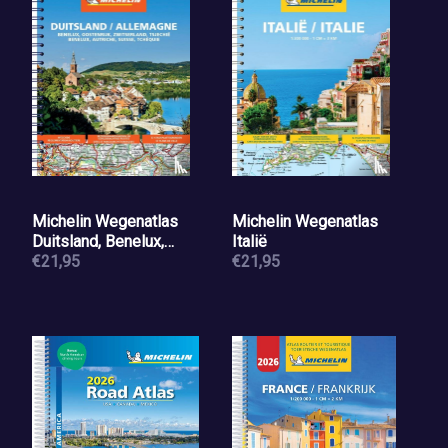
Michelin Wegenatlas
Michelin Wegenatlas
Duitsland, Benelux,
Italië
Oostenrijk, Zwitserland,
€21,95
€21,95
Tsjechië