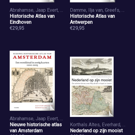
Abrahamse, Jaap Evert, Hooff, Giel van, Uitterhoeve, Wilfried
Damme, Ilja van, Greefs, Hilde, Soens, Tim, Jongepier, Iason
Historische Atlas van
Historische Atlas van
Eindhoven
Antwerpen
€29,95
€29,95
Abrahamse, Jaap Evert, Rutte, Reinout
Nieuwe historische atlas
Korthals Altes, Everhard, Vannieuwenhuyze, Bram
van Amsterdam
Nederland op zijn mooist