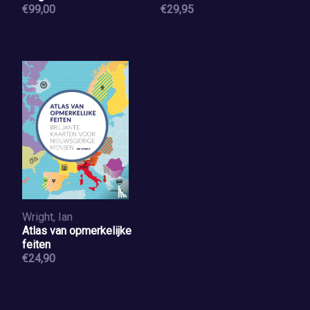
Topographique de
€99,00
€29,95
Belgique
Wright, Ian
Atlas van opmerkelijke
feiten
€24,90