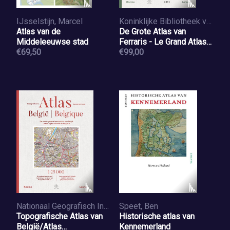
IJsselstijn, Marcel
Koninklijke Bibliotheek van België
Atlas van de
De Grote Atlas van
Middeleeuwse stad
Ferraris - Le Grand Atlas
€69,50
de Ferraris
€99,00
Nationaal Geografisch Instituut
Speet, Ben
Topografische Atlas van
Historische atlas van
België/Atlas
Kennemerland