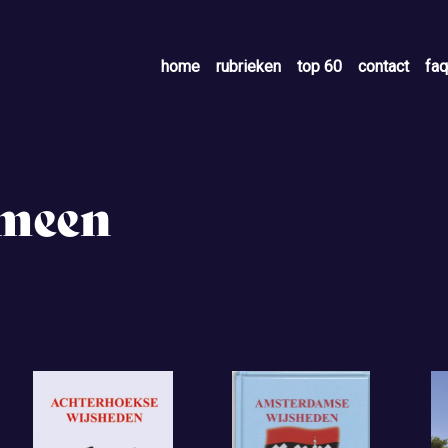
home
rubrieken
top 60
contact
faq
emeen