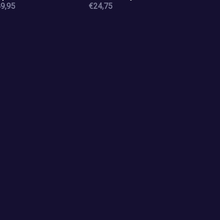
tuur en landschap van
9,95
€24,75
ogeveen en omgeving