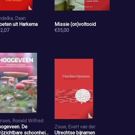
ndelka, Daan
oeten uit Harkema
Missie (on)voltooid
2,07
€35,00
nsen, Ronald Wilfred
ogeveen. De
Zouw, Evert van der
n)zichtbare schoonheid.
Utrechtse bijnamen