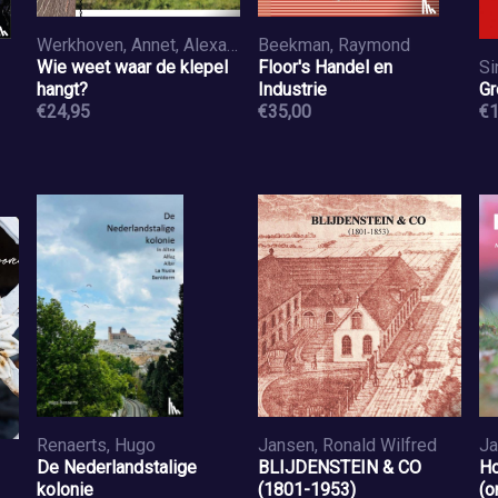
Werkhoven, Annet, Alexander, Daniëlle
Beekman, Raymond
Wie weet waar de klepel
Floor's Handel en
Si
hangt?
Industrie
Gr
€24,95
€35,00
€1
Renaerts, Hugo
Jansen, Ronald Wilfred
Ja
De Nederlandstalige
BLIJDENSTEIN & CO
Ho
kolonie
(1801-1953)
(o