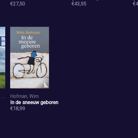
€27,50
€43,95
Na
€4
Ho
Gras, Eric le, Hanskamp, Bernhard
Hofman, Wim
In de sneeuw geboren
€18,99