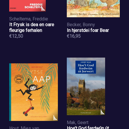
Scheltema, Freddie
It Frysk is dea en oare
Becker, Bonny
fleurige ferhalen
In hjerstdei foar Bear
€12,50
€16,95
Mak, Geert
Hout, Mies van
Hoe’t God ferdwûn út