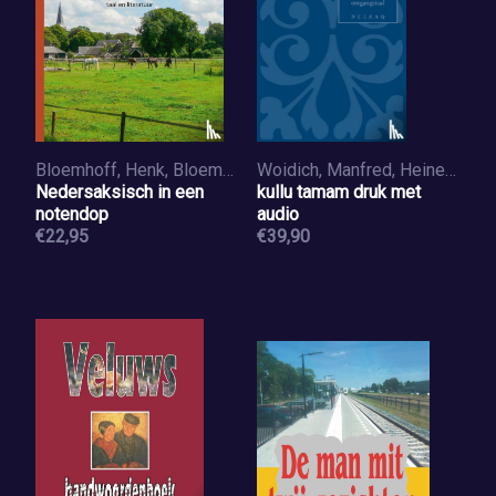
Bloemhoff, Henk, Bloemhoff-de Bruijn, Philomène, Nijen Twilhaar, Jan, Nijkeuter, Henk, Scholtmeijer, Harrie
Woidich, Manfred, Heinen - Nasr, Rabha
Nedersaksisch in een
kullu tamam druk met
notendop
audio
€22,95
€39,90