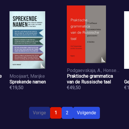
Podgaevskaja, A., Honselaar, W.
e
Mooijaart, Marijke
Praktische grammatica
Sprekende namen
van de Russische taal
Ge
€19,50
€49,50
€1
Vorige
1
2
Volgende