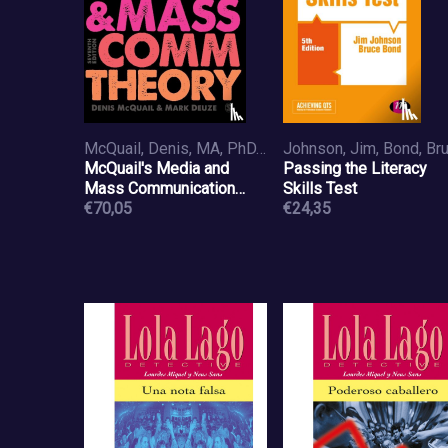
McQuail, Denis, MA, PhD, DipPSA,, Deuze, Mark
McQuail's Media and
Passing the Literacy
Mass Communication
Skills Test
Theory
€70,05
€24,35