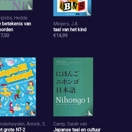
ijlstra, Hedde
 betekenis van
Meijers, J.A.
oorden
taal van het kind
7,50
€14,99
Vanderheyden, Annick, Segers, Gunther
Camp, Sarah van
t grote NT-2
Japanse taal en cultuur