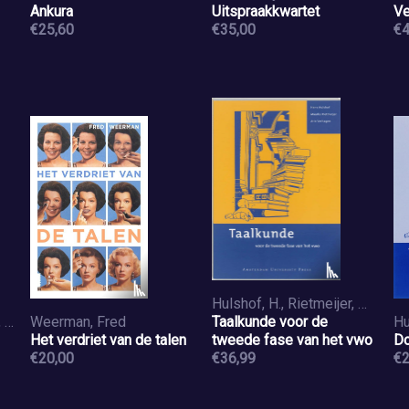
Ankura
Uitspraakkwartet
Ve
€25,60
€35,00
€4
Hulshof, H., Rietmeijer, M., Verhagen, A.
Banga, Arina, Poelmans, Petra, Sweep, Josefien, Verhagen, Véronique
Weerman, Fred
Taalkunde voor de
Het verdriet van de talen
tweede fase van het vwo
Do
€20,00
€36,99
€2