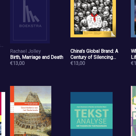
Johnson, Jim, Bond, Bruce
Rachael Jolley
China's Global Brand: A
Wh
Birth, Marriage and Death
Century of Silencing
Li
€13,00
Dissent
€13,00
€1