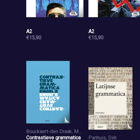
A2
A2
€15,90
€15,90
Bouckaert-den Draak, Marina, Ederveen, Lucas
Contrastieve grammatica
Panhuis, Dirk