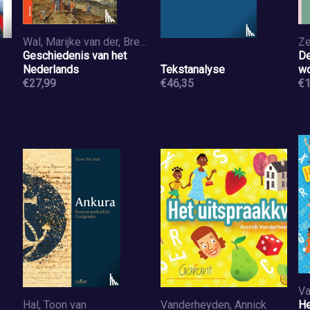
Wal, Marijke van der, Bree, Cor van
Ze
Geschiedenis van het
De
Nederlands
Tekstanalyse
w
€27,99
€46,35
€1
Hal, Toon van
Vanderheyden, Annick
He