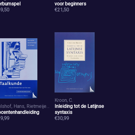
rbumspel
voor beginners
9,50
€21,50
Kroon, C.
Hulshof, Hans, Rietmeijer, Maaike, Verhagen, Arie
Inleiding tot de Latijnse
centenhandleiding
syntaxis
9,99
€30,99