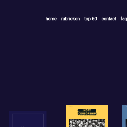
home
rubrieken
top 60
contact
faq