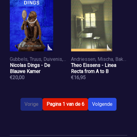
Gubbels, Truus, Duivenis, Maurits
Andriessen, Mischa, Bakker, Peter
Nicolas Dings - De
Theo Eissens - Linea
Blauwe Kamer
Recta from A to B
€20,00
€16,95
Vorige
Pagina 1 van de 6
Volgende