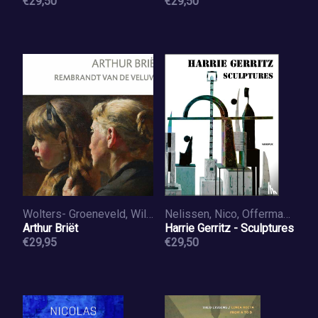
in duisternis
€29,50
€29,50
Wolters- Groeneveld, Williëtte
Nelissen, Nico, Offermans, Cyrille
Arthur Briët
Harrie Gerritz - Sculptures
€29,95
€29,50