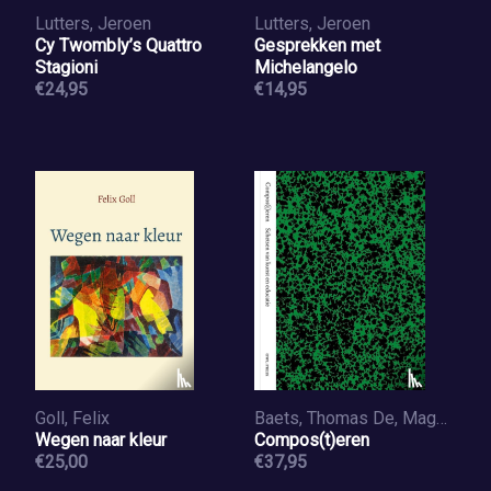
Lutters, Jeroen
Lutters, Jeroen
Cy Twombly’s Quattro
Gesprekken met
Stagioni
Michelangelo
€24,95
€14,95
Goll, Felix
Baets, Thomas De, Magerman, Maureen, Vansieleghem, Nancy
Wegen naar kleur
Compos(t)eren
€25,00
€37,95