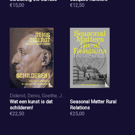
€15,00
€12,50
Diderot, Denis, Goethe, Johann-Wolfgang von, Crow, Thomas E., Junod, Philippe
Wat een kunst is dat
Seasonal Matter Rural
schilderen!
Relations
€22,50
€25,00