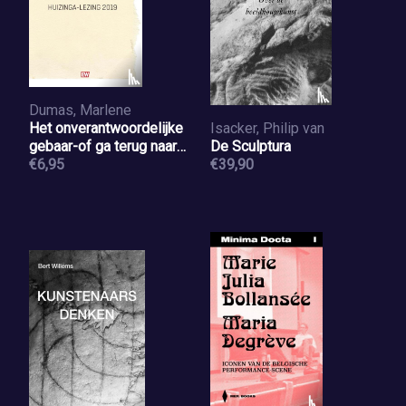
Dumas, Marlene
Het onverantwoordelijke
Isacker, Philip van
gebaar-of ga terug naar
De Sculptura
waar je vandaan komt
€6,95
€39,90