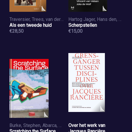
Traversier, Trees, van der Leest, Janneke, Hessels, Wouter
Hartog Jager, Hans den, Knoppers, Kim, Maddox, Amanda, Magroun, Marwan
Als een tweede huid
Scherpstellen
€28,50
€15,00
Burke, Stephen, Abarca, Javier, Hernandez, Ana Maria, Kaltenhäuser, Robert, Martis, Raenys, Haar, Lene ter, Vermeulen, Robin, Jongh, Daniël de
Over het werk van
Scratching the Surface
Jacques Rancière