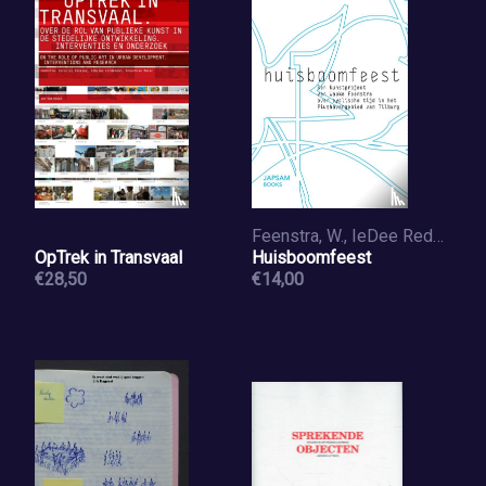
Feenstra, W., IeDee Redaxioneel
OpTrek in Transvaal
Huisboomfeest
€28,50
€14,00