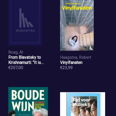
Boag, Al
From Blavatsky to
Haagsma, Robert
Krishnamurti: “It is
Vinylfanaten
Finished”
€207,00
€23,99