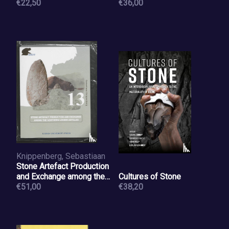
€22,50
Modelling
€36,00
Knippenberg, Sebastiaan
Stone Artefact Production
and Exchange among the
Cultures of Stone
Lessen Antilles
€51,00
€38,20