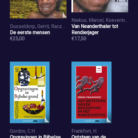
Niekus, Marcel, Koeveringe, Yuri van
Dusseldorp, Gerrit, Raczynski-Henk, Yannick
Van Neanderthaler tot
De eerste mensen
Rendierjager
€25,00
€17,50
Gordon, C.H.
Frankfort, H.
Opgravingen in Bijbelse
Ontstaan van de