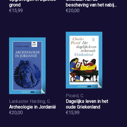
grond
beschaving van het nabije
€15,99
oosten
€20,00
Picard, C.
Lankaster Harding, G.
Dagelijks leven in het
Archeologie in Jordanië
oude Griekenland
€20,00
€15,99