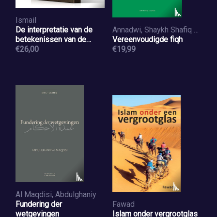
Ismail
De interpretatie van de
Annadwi, Shaykh Shafiq Arrahman
betekenissen van de
Vereenvoudigde fiqh
Koran
€26,00
€19,99
Al Maqdisi, Abdulghaniy
Fundering der
Fawad
wetgevingen
Islam onder vergrootglas