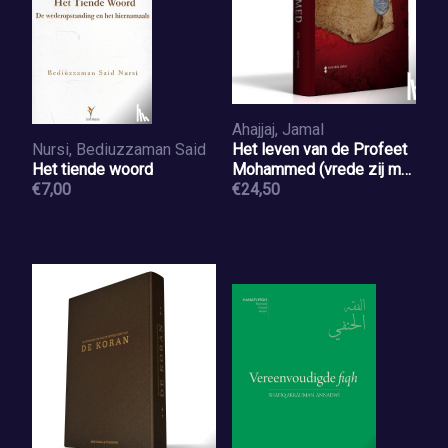
Ahajjaj, Jamal
Nursi, Bediuzzaman Said
Het leven van de Profeet
Het tiende woord
Mohammed (vrede zij met
€7,00
hem)
€24,50