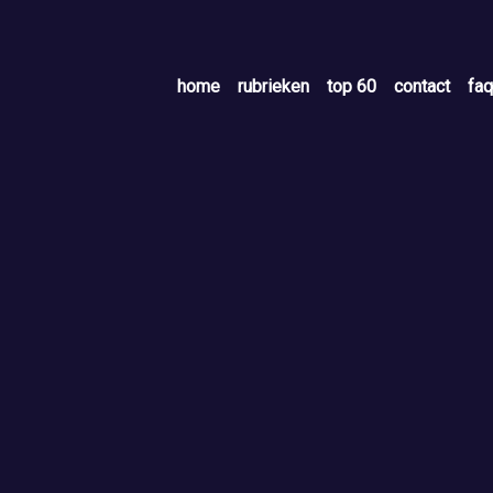
home
rubrieken
top 60
contact
faq