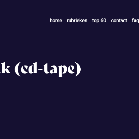
home
rubrieken
top 60
contact
faq
k (cd-tape)