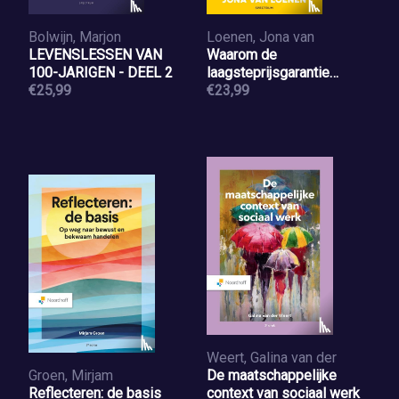
Bolwijn, Marjon
Loenen, Jona van
LEVENSLESSEN VAN
Waarom de
100-JARIGEN - DEEL 2
laagsteprijsgarantie
€25,99
ervoor zorgt dat jij te veel
€23,99
betaalt
Weert, Galina van der
Groen, Mirjam
De maatschappelijke
Reflecteren: de basis
context van sociaal werk