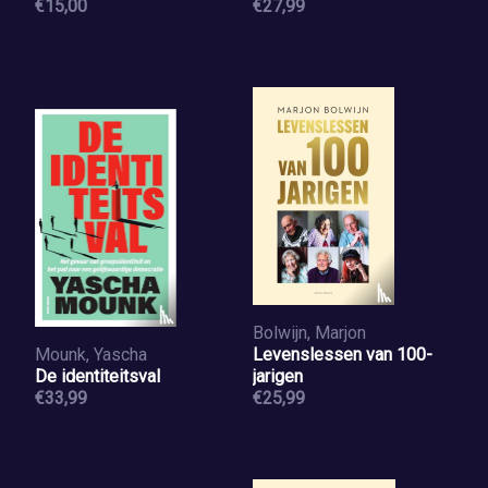
€15,00
€27,99
Bolwijn, Marjon
Mounk, Yascha
Levenslessen van 100-
De identiteitsval
jarigen
€33,99
€25,99