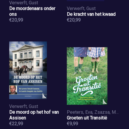
Verwerft, Gust
De moordenaars onder
Verwerft, Gust
ons
De kracht van het kwaad
€20,99
€20,99
Verwerft, Gust
De moord op het hof van
Peeters, Eva, Zsazsa, Mme, Hens, Kristien, Rous, Joke, Knockaert, Dorien
Assisen
Groeten uit Transitië
€22,99
€9,99