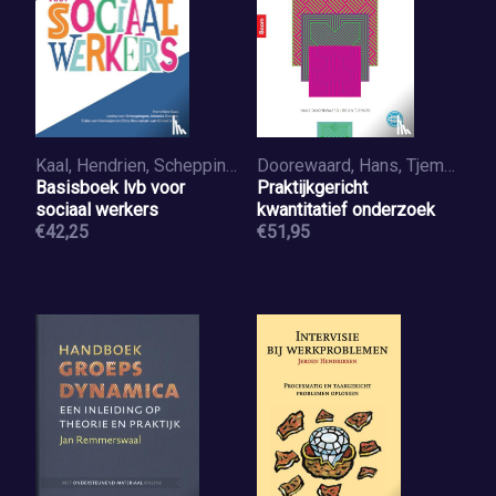
Kaal, Hendrien, Scheppingen, Lesley van, Douma, Jolanda, Oostaijen, Elske van, Bouwman-van Ginkel, Eline
Doorewaard, Hans, Tjemkes, Brian
Basisboek lvb voor
Praktijkgericht
sociaal werkers
kwantitatief onderzoek
€42,25
€51,95