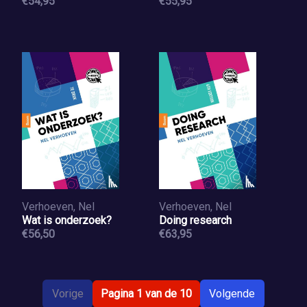
€54,95
zorg
€55,95
Verhoeven, Nel
Verhoeven, Nel
Wat is onderzoek?
Doing research
€56,50
€63,95
Vorige
Pagina 1 van de 10
Volgende