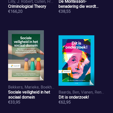
Lilly, J. Robert, Cullen, Francis T., Ball, Richard A.
De Montessori-
Criminological Theory
benadering die wordt
€166,20
gebruikt bij mensen met
€38,55
dementie
Bekkers, Marieke, Boekhoven, Jeroen, Veld, Winette in 't, Ketner, Susan, Kaspers, Conny
Sociale veiligheid in het
Baarda, Ben, Vianen, René van
sociaal domein
Dit is onderzoek!
€33,95
€62,95