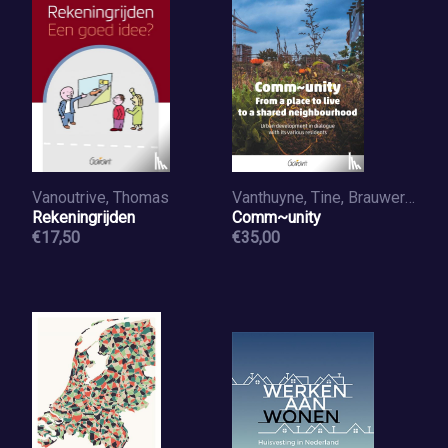
Vanoutrive, Thomas
Vanthuyne, Tine, Brauwere, Greet De, Lescrauwaet, An, Haene, Jolijn De
Rekeningrijden
Comm~unity
€17,50
€35,00