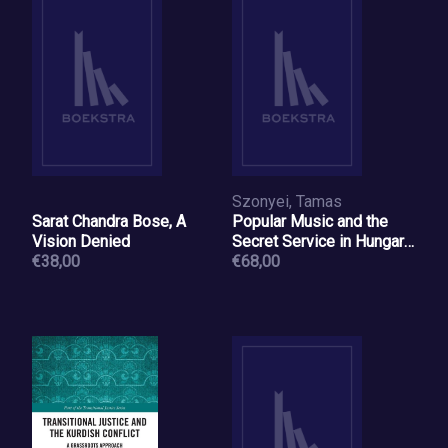
Szonyei, Tamas
Sarat Chandra Bose, A
Popular Music and the
Vision Denied
Secret Service in Hungary,
€38,00
1945–1990
€68,00