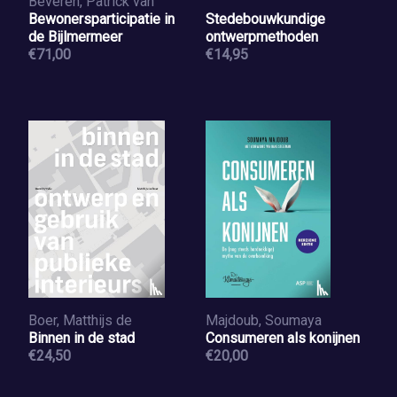
Beveren, Patrick van
Bewonersparticipatie in
Stedebouwkundige
de Bijlmermeer
ontwerpmethoden
€71,00
€14,95
Boer, Matthijs de
Majdoub, Soumaya
Binnen in de stad
Consumeren als konijnen
€24,50
€20,00