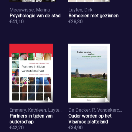
Meeuwisse, Marina
Luyten, Dirk
Psychologie van de stad
Bemoeien met gezinnen
€41,10
€28,30
Emmery, Kathleen, Luyten, Dirk
De Decker, P., Vandekerckhove, B., Volckaert, E., Wellens, C.
Partners in tijden van
Ouder worden op het
ouderschap
Vlaamse platteland
€42,20
€34,90