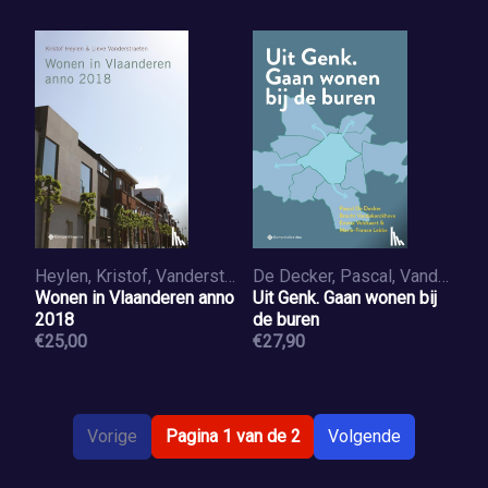
Heylen, Kristof, Vanderstraeten, Lieve
De Decker, Pascal, Vandekerckhove, Brecht, Volckaert, Emma, Lebbe, Marie-France
Wonen in Vlaanderen anno
Uit Genk. Gaan wonen bij
2018
de buren
€25,00
€27,90
Vorige
Pagina 1 van de 2
Volgende