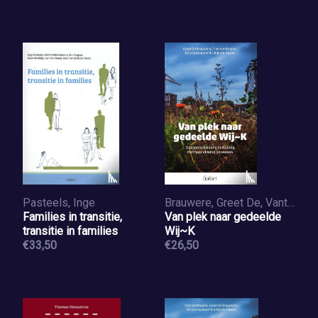
Pasteels, Inge
Brauwere, Greet De, Vanthuyne, Tine, Lescrauwaet, An, Haene, Jolijn De
Families in transitie,
Van plek naar gedeelde
transitie in families
Wij~K
€33,50
€26,50