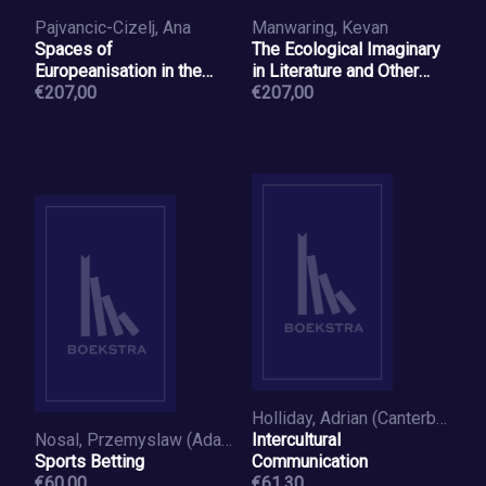
Pajvancic-Cizelj, Ana
Manwaring, Kevan
Spaces of
The Ecological Imaginary
Europeanisation in the
in Literature and Other
Balkans
€207,00
Media
€207,00
Holliday, Adrian (Canterbury Christchurch University
Nosal, Przemyslaw (Adam Mickiewicz University
Intercultural
Sports Betting
Communication
€60,00
€61,30