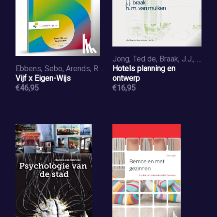
Jong, Ted de, Braak, J.J., Mulken, H.M. van
Ebbens, Sebo, Arends, Ron
Hotels planning en
Vijf x Eigen-Wijs
ontwerp
€46,95
€16,95