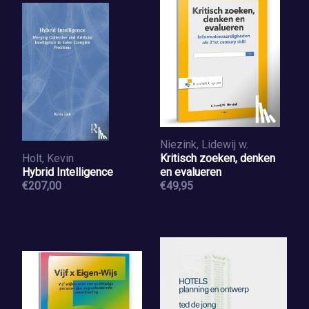
Niezink, Lidewij w.
Holt, Kevin
Kritisch zoeken, denken
Hybrid Intelligence
en evalueren
€207,00
€49,95