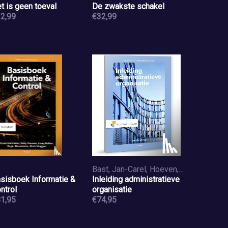
t is geen toeval
De zwakste schakel
2,99
€32,99
Bast, Jan-Carel, Hoeven, Hans van der
sisboek Informatie &
Inleiding administratieve
ntrol
organisatie
1,95
€74,95