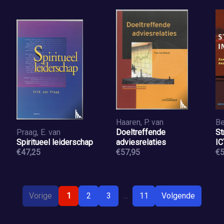
Haaren, P. van
Praag, E. van
Doeltreffende
St
Spiritueel leiderschap
adviesrelaties
IC
€47,25
€57,95
€5
Vorige
1
2
3
...
11
Volgende