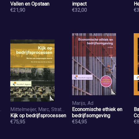
Vallen en Opstaan
impact
He
€21,90
€32,00
€3
Marijs, Ad
uggen, Mark
Mittelmeijer, Marc, Stratum, Rob van
Economische ethiek en
Ba
Kijk op bedrijfsprocessen
bedrijfsomgeving
Co
€75,95
€54,95
€8