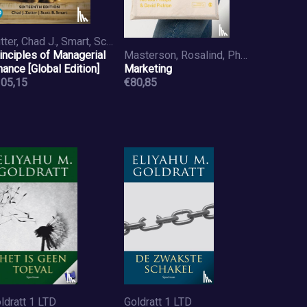
Zutter, Chad J., Smart, Scott
inciples of Managerial
Masterson, Rosalind, Phillips, Nichola, Pickton, David
nance [Global Edition]
Marketing
05,15
€80,85
ldratt 1 LTD
Goldratt 1 LTD