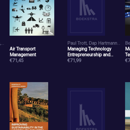
Cousins, Paul, Lamming, Richard, Lawson, Benn, Squire, Brian
Paul Trott, Dap Hartmann, Patrick van der Duin, Victor Scholten
Air Transport
Managing Technology
Ma
Management
Entrepreneurship and
Te
€71,45
Innovation
€71,99
€7