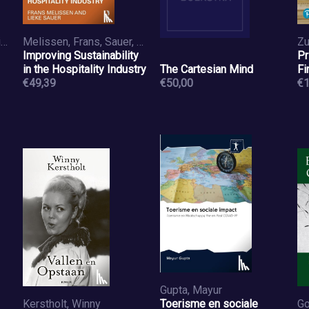
Cascio, Wayne F., Aguinis, Herman
Melissen, Frans, Sauer, Lieke
Improving Sustainability
Pr
in the Hospitality Industry
The Cartesian Mind
Fi
€49,39
€50,00
€1
Gupta, Mayur
Kerstholt, Winny
Toerisme en sociale
Go