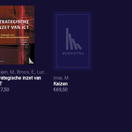
Beijen, M., Broos, E., Lucas, E.
rategische inzet van
Imai, M.
T
Kaizen
7,50
€69,50