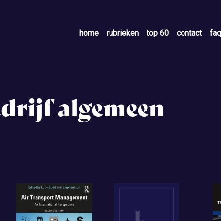
home
rubrieken
top 60
contact
faq
drijf algemeen