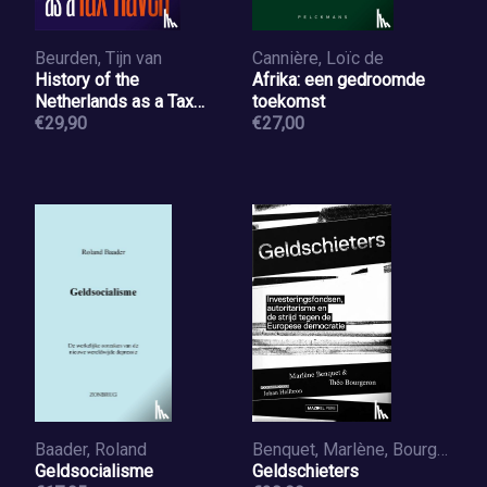
Beurden, Tijn van
Cannière, Loïc de
History of the
Afrika: een gedroomde
Netherlands as a Tax
toekomst
Haven, 1914-1996
€29,90
€27,00
Baader, Roland
Benquet, Marlène, Bourgeron, Théo, Heilbron, Johan
Geldsocialisme
Geldschieters