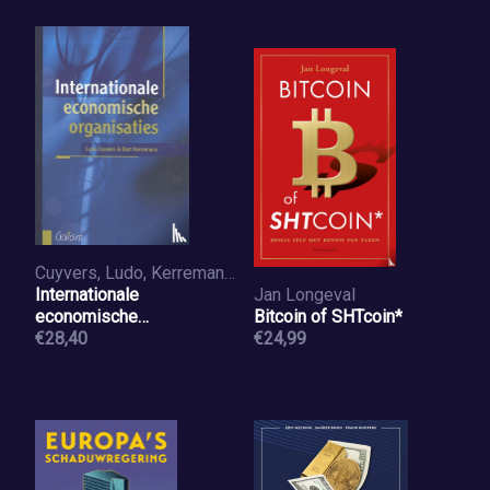
Cuyvers, Ludo, Kerremans, Bart
Internationale
Jan Longeval
economische
Bitcoin of SHTcoin*
organisaties
€28,40
€24,99