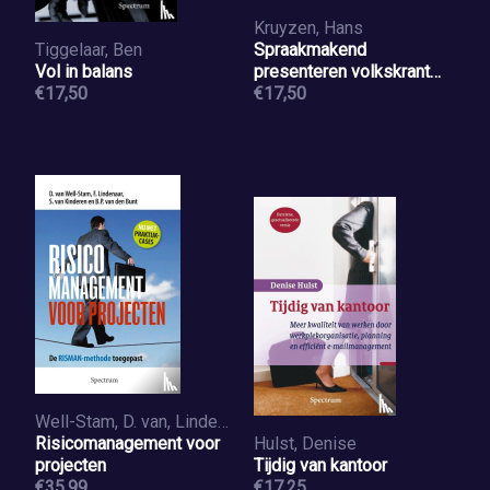
Kruyzen, Hans
Tiggelaar, Ben
Spraakmakend
Vol in balans
presenteren volkskrant
€17,50
banen
€17,50
Well-Stam, D. van, Lindenaar, F., Kinderen, S. van, Bunt, B.P. van den
Risicomanagement voor
Hulst, Denise
projecten
Tijdig van kantoor
€35,99
€17,25