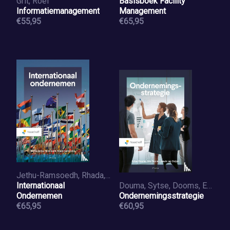
Grit, Roel
Basisboek Facility
Informatiemanagement
Management
€55,95
€65,95
Jethu-Ramsoedh, Rhada, Hendrickx, Maud
Internationaal
Douma, Sytse, Dooms, Eric, Ooijen, Aswin van
Ondernemen
Ondernemingsstrategie
€65,95
€60,95