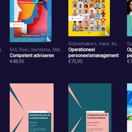
Schoemakers, Irene, Koopmans, Fons
Kamperman, Albert, Kluijtmans, Frits
Grit, Roel, Gerritsma, Marco
Operationeel
Op
Competent adviseren
personeelsmanagement
pe
€48,95
€75,95
€7