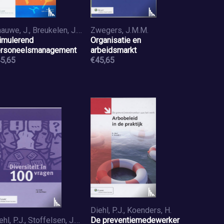
Paauwe, J., Breukelen, J. van
Zwegers, J.M.M.
imulerend
Organisatie en
rsoneelsmanagement
arbeidsmarkt
5,65
€45,65
Diehl, P.J., Koenders, H.
Diehl, P.J., Stoffelsen, J.M.
De preventiemedewerker