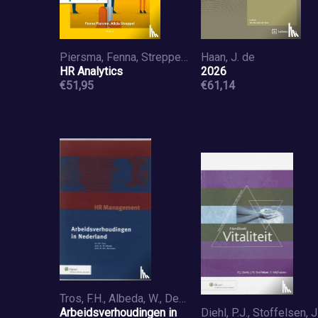
Piersma, Fenna, Streppel, Alicia
Haan, J. de
HR Analytics
2026
€51,95
€61,14
Tros, F.H., Albeda, W., Dercksen, W.J.
Arbeidsverhoudingen in