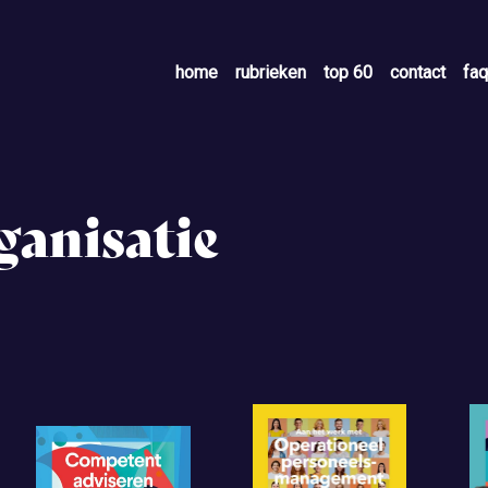
home
rubrieken
top 60
contact
faq
ganisatie