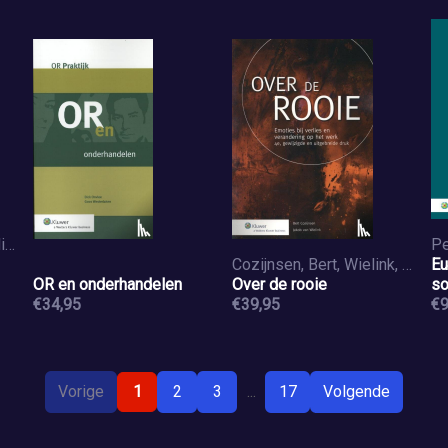
Hurk, Hans van den, Jellinghaus, Steven
Pe
Cozijnsen, Bert, Wielink, Jakob van
Eu
OR en onderhandelen
Over de rooie
so
€34,95
€39,95
€9
Vorige
1
2
3
...
17
Volgende