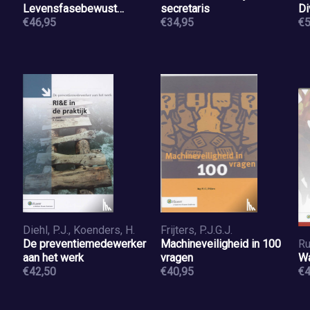
Levensfasebewust
secretaris
Di
personeelsbeleid
€46,95
€34,95
€5
Diehl, P.J., Koenders, H.
Frijters, P.J.G.J.
De preventiemedewerker
Machineveiligheid in 100
aan het werk
vragen
Wa
€42,50
€40,95
€4