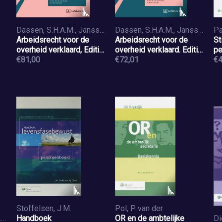
Dassen, S.H.A.M., Janssen, L.H., Loon, L.S. van, Staubach, F.E.W.
Dassen, S.H.A.M., Janssen, L.H., Loon, L.S. van, Staubach, F.E.W.
Arbeidsrecht voor de
Arbeidsrecht voor de
St
overheid verklaard, Editie
overheid verklaard. Editie
pe
Rijk 2025/2
€81,00
Gemeente
€72,01
€4
Stoffelsen, J.M.
Pol, P. van der
Diehl, P.J., Stoffelsen, J.M., Wijlhuizen, E.
Handboek
OR en de ambtelijke