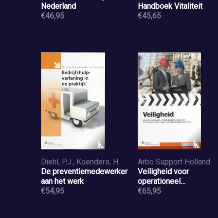
Nederland
Handboek Vitaliteit
€46,95
€45,65
Diehl, P.J., Koenders, H.
Arbo Support Holland
De preventiemedewerker
Veiligheid voor
aan het werk
operationeel
€54,95
leidinggevenden (VOL-
€65,95
VCA) en voor
intercedenten en