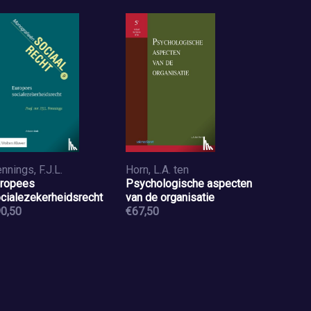
nnings, F.J.L.
Horn, L.A. ten
ropees
Psychologische aspecten
cialezekerheidsrecht
van de organisatie
0,50
€67,50