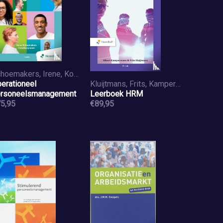
Schoemakers, Irene, Koopmans, Fons
erationeel
Kluijtmans, Frits, Kampermans, Albert
rsoneelsmanagement
Leerboek HRM
5,95
€89,95