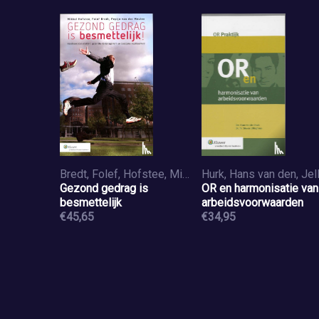
leidinggevenden (VIL-
VCU)
Bredt, Folef, Hofstee, Mikkel, Meulen, Pepijn van der
Gezond gedrag is
OR en harmonisatie van
besmettelijk
arbeidsvoorwaarden
€45,65
€34,95