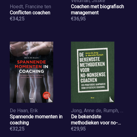
Veldman, Jitske
Hoedt, Francine ten
Coachen met biografisch
Conflicten coachen
management
€34,25
€36,95
De Haan, Erik
Jong, Anne de, Rumph, Marielle
Spannende momenten in
De bekendste
coaching
methodieken voor no-
€32,25
nonsense coachen
€29,95