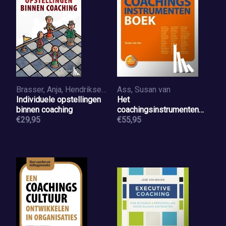
Brasser, Anja, Hendriksen, Jeroen
Ass, Susan van
Individuele opstellingen
Het
binnen coaching
coachingsinstrumenten
€29,95
boek
€55,95