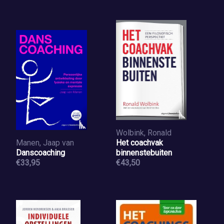
Wolbink, Ronald
Manen, Jaap van
Het coachvak
Danscoaching
binnenstebuiten
€33,95
€43,50